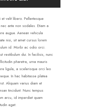
 et velit libero. Pellentesque
 nec ante non sodales. Etiam a
re augue. Aenean vehicula
tate nisi, sit amet cursus lorem
bulum id. Morbi ac odio orci.
ut vestibulum dui. In facilisis, nunc
llicitudin pharetra, urna mauris
re ligula, a scelerisque orci leo
neque. In hac habitasse platea
mst. Aliquam varius diam et
san tincidunt. Nunc tempus
am arcu, id imperdiet quam
itudin eget.