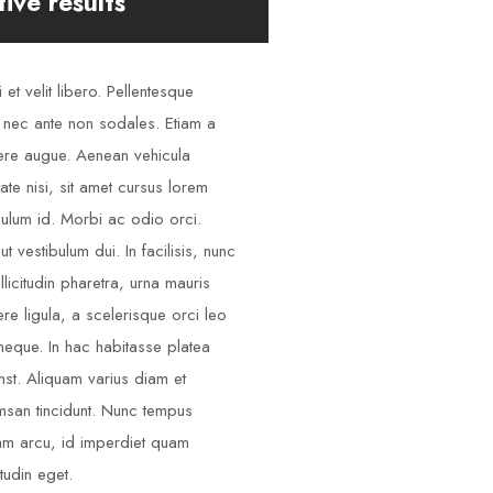
tive results
 et velit libero. Pellentesque
 nec ante non sodales. Etiam a
re augue. Aenean vehicula
tate nisi, sit amet cursus lorem
bulum id. Morbi ac odio orci.
ut vestibulum dui. In facilisis, nunc
llicitudin pharetra, urna mauris
re ligula, a scelerisque orci leo
neque. In hac habitasse platea
mst. Aliquam varius diam et
san tincidunt. Nunc tempus
am arcu, id imperdiet quam
itudin eget.