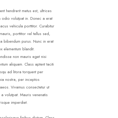
ent hendrerit metus est, ultrices
m odio volutpat in. Donec a erat
lacus vehicula porttitor. Curabitur
auris, porttitor vel tellus sed,
illa bibendum purus. Nunc in erat
ex elementum blandit.
ndisse non mauris eget nisi
ntum aliquam. Class aptent taciti
squ ad litora torquent per
ia nostra, per inceptos
aeos. Vivamus consectetur ut
 a volutpat. Mauris venenatis
risque imperdiet.
scelerisque finibus dictum. Class