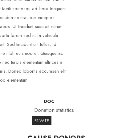
t taciti sociosqu ad litora torquent
onubia nostra, per inceptos
aeos. Ut tincidunt suscipit rutrum.
porta lorem sed nulla vehicula
unt. Sed tincidunt elit tellus, id
tie nibh euismod et. Quisque ac
 nec turpis elementum ultrices a
ris. Donec lobortis accumsan elit
od elementum.
DOC
Donation statistics
PRIVATE
CAUSE DONORS