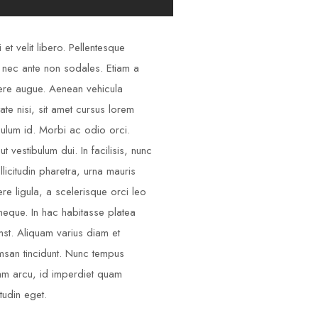
 et velit libero. Pellentesque
 nec ante non sodales. Etiam a
re augue. Aenean vehicula
tate nisi, sit amet cursus lorem
bulum id. Morbi ac odio orci.
ut vestibulum dui. In facilisis, nunc
llicitudin pharetra, urna mauris
re ligula, a scelerisque orci leo
neque. In hac habitasse platea
mst. Aliquam varius diam et
san tincidunt. Nunc tempus
am arcu, id imperdiet quam
itudin eget.