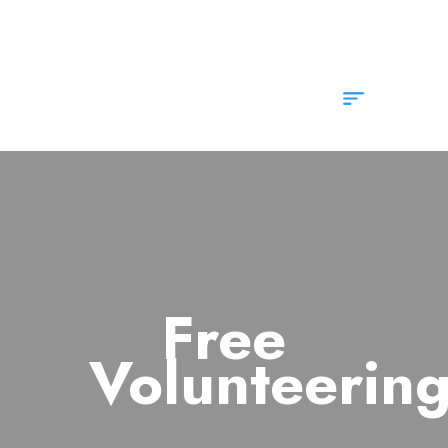
info@rotarykldiraja.org
Free
Volunteerin