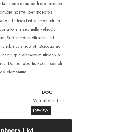
t taciti sociosqu ad litora torquent
onubia nostra, per inceptos
aeos. Ut tincidunt suscipit rutrum.
porta lorem sed nulla vehicula
unt. Sed tincidunt elit tellus, id
tie nibh euismod et. Quisque ac
 nec turpis elementum ultrices a
ris. Donec lobortis accumsan elit
od elementum.
DOC
Volunteers List
PREVIEW
nteers List