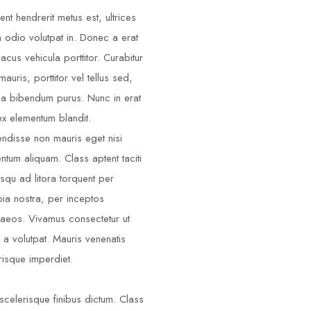
ent hendrerit metus est, ultrices
m odio volutpat in. Donec a erat
lacus vehicula porttitor. Curabitur
auris, porttitor vel tellus sed,
illa bibendum purus. Nunc in erat
ex elementum blandit.
ndisse non mauris eget nisi
ntum aliquam. Class aptent taciti
squ ad litora torquent per
ia nostra, per inceptos
aeos. Vivamus consectetur ut
 a volutpat. Mauris venenatis
risque imperdiet.
scelerisque finibus dictum. Class