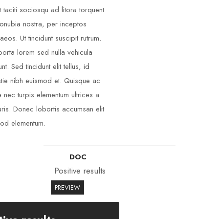
t taciti sociosqu ad litora torquent
onubia nostra, per inceptos
aeos. Ut tincidunt suscipit rutrum.
porta lorem sed nulla vehicula
unt. Sed tincidunt elit tellus, id
tie nibh euismod et. Quisque ac
 nec turpis elementum ultrices a
ris. Donec lobortis accumsan elit
od elementum.
DOC
Positive results
PREVIEW