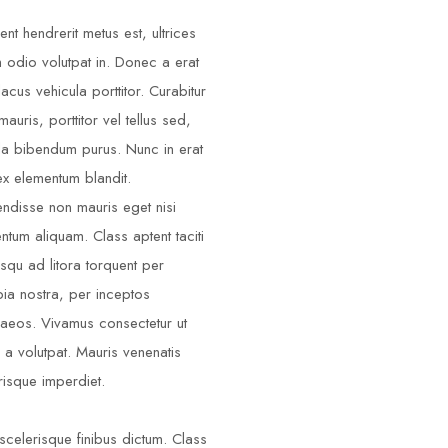
ent hendrerit metus est, ultrices
m odio volutpat in. Donec a erat
lacus vehicula porttitor. Curabitur
auris, porttitor vel tellus sed,
illa bibendum purus. Nunc in erat
ex elementum blandit.
ndisse non mauris eget nisi
ntum aliquam. Class aptent taciti
squ ad litora torquent per
ia nostra, per inceptos
aeos. Vivamus consectetur ut
 a volutpat. Mauris venenatis
risque imperdiet.
scelerisque finibus dictum. Class